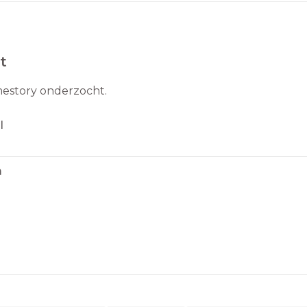
t
mestory onderzocht.
l
m