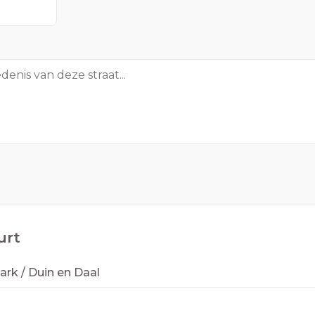
urt
rk / Duin en Daal