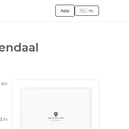
App
🇳🇱 NL
endaal
k en
d in