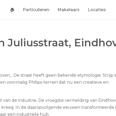
🏠
Particulieren
Makelaars
Locaties
an
Juliusstraat
,
Eindho
dhoven, . De straat heeft geen bekende etymologie. Strijp i
en voormalig Philips-terrein dat nu een creatieve en
t van de industrie. De vroegste vermelding van Eindho
ten kreeg. In de daaropvolgende eeuwen transformeerde 
ar een industriële hub.