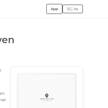
App
🇳🇱 NL
ven
s
ven
het