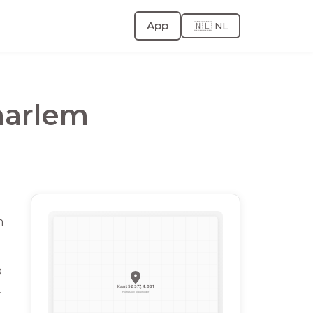
App
🇳🇱 NL
aarlem
n
o
.