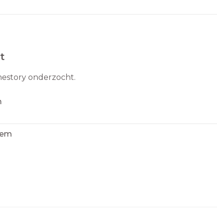
t
mestory onderzocht.
m
rlem