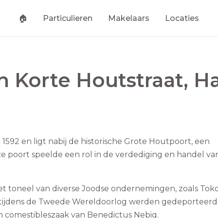
🏠
Particulieren
Makelaars
Locaties
an
Korte Houtstraat
,
H
1592 en ligt nabij de historische Grote Houtpoort, een
ze poort speelde een rol in de verdediging en handel va
et toneel van diverse Joodse ondernemingen, zoals Tok
e tijdens de Tweede Wereldoorlog werden gedeporteerd
en comestibleszaak van Benedictus Nebig.