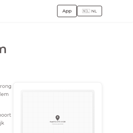
App
🇳🇱 NL
m
prong
rlem
poort
jk