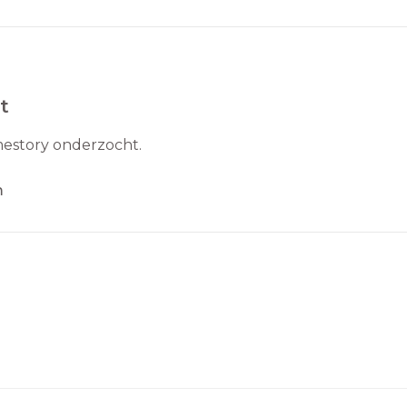
t
mestory onderzocht.
m