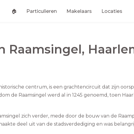
🏠
Particulieren
Makelaars
Locaties
an
Raamsingel
,
Haarle
istorische centrum, is een grachtencircuit dat zijn oors
ndom de Raamsingel werd al in 1245 genoemd, toen Haa
amsingel zich verder, mede door de bouw van de Raam
aakte deel uit van de stadsverdediging en was belangri