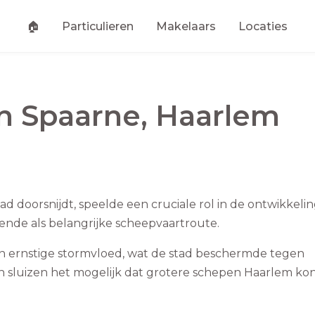
🏠
Particulieren
Makelaars
Locaties
an
Spaarne
,
Haarlem
tad doorsnijdt, speelde een cruciale rol in de ontwikkeli
iende als belangrijke scheepvaartroute.
n ernstige stormvloed, wat de stad beschermde tegen
n sluizen het mogelijk dat grotere schepen Haarlem k