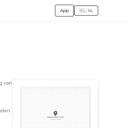
App
🇳🇱 NL
ng van
onden