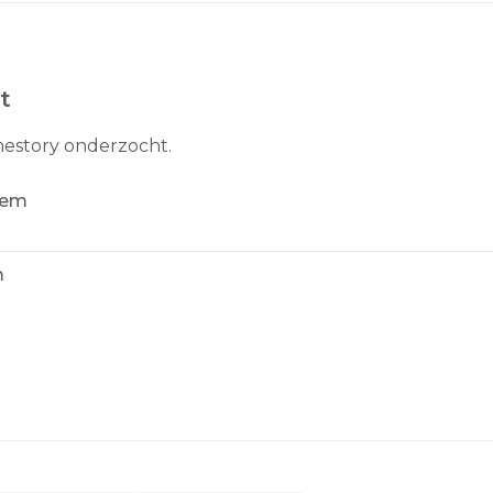
t
mestory onderzocht.
rlem
m