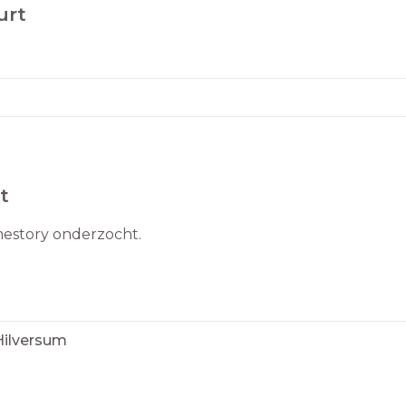
urt
t
mestory onderzocht.
Hilversum