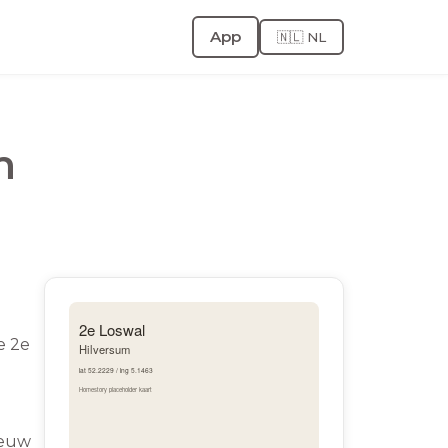
App
🇳🇱 NL
m
e 2e
eeuw