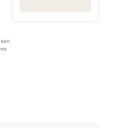
t een
 mix