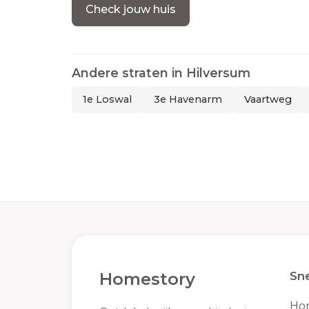
Check jouw huis
Andere straten in
Hilversum
1e Loswal
3e Havenarm
Vaartweg
Homestory
Sne
Ho