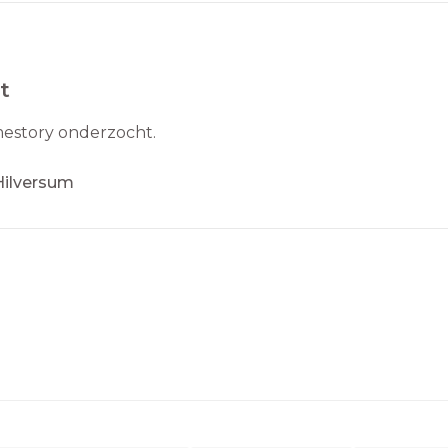
t
mestory onderzocht.
Hilversum