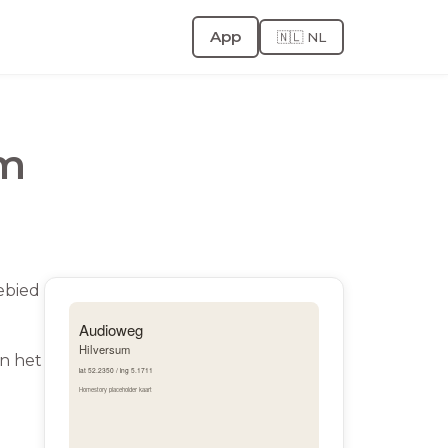
App
🇳🇱 NL
um
ebied
n het