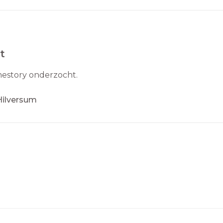
t
mestory onderzocht.
Hilversum