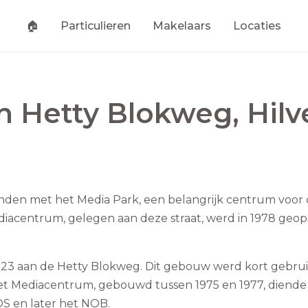
🏠
Particulieren
Makelaars
Locaties
an
Hetty Blokweg
,
Hil
nden met het Media Park, een belangrijk centrum voor
iacentrum, gelegen aan deze straat, werd in 1978 geo
o 23 aan de Hetty Blokweg. Dit gebouw werd kort gebru
et Mediacentrum, gebouwd tussen 1975 en 1977, diende
S en later het NOB.