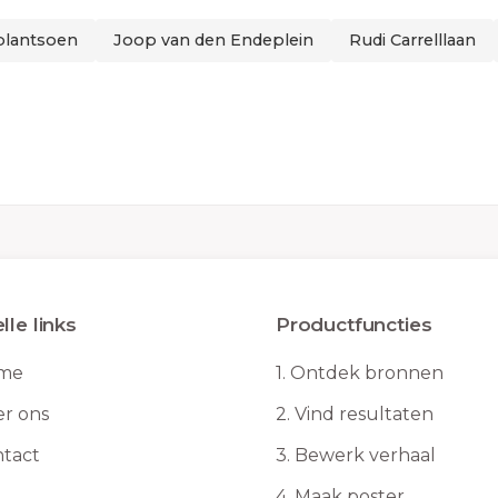
plantsoen
Joop van den Endeplein
Rudi Carrelllaan
lle links
Productfuncties
me
1.
Ontdek bronnen
r ons
2.
Vind resultaten
tact
3.
Bewerk verhaal
4.
Maak poster