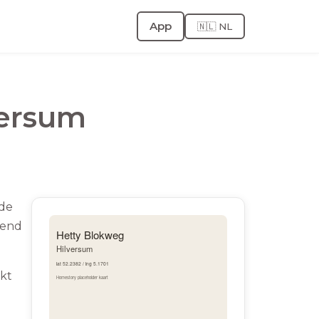
App
🇳🇱 NL
versum
 de
pend
ikt