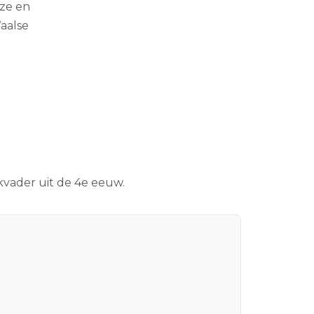
uze en
aalse
rkvader uit de 4e eeuw.