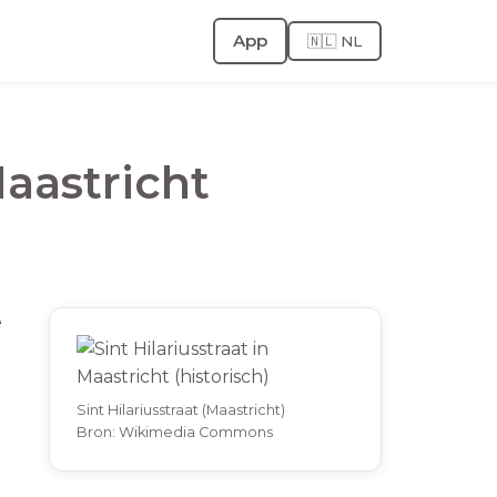
App
🇳🇱 NL
aastricht
e
Sint Hilariusstraat (Maastricht)
Bron:
Wikimedia Commons