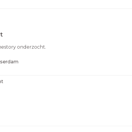
t
mestory onderzocht.
asserdam
ht