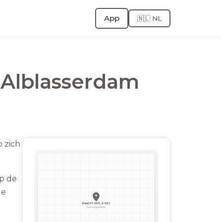
App
🇳🇱 NL
,
Alblasserdam
o zich
op de
de