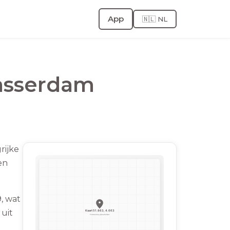
App
🇳🇱 NL
asserdam
rijke
en
, wat
uit