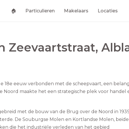
🏠
Particulieren
Makelaars
Locaties
an
Zeevaartstraat
,
Albl
s de 18e eeuw verbonden met de scheepvaart, een belang
r de Noord maakte het een strategische plek voor handel 
tgebreid met de bouw van de Brug over de Noord in 1939
terde. De Souburgse Molen en Kortlandse Molen, beide 
n die het industriële verleden van het gebied