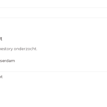
t
mestory onderzocht.
asserdam
ht