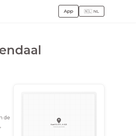
App
🇳🇱 NL
endaal
n de
,