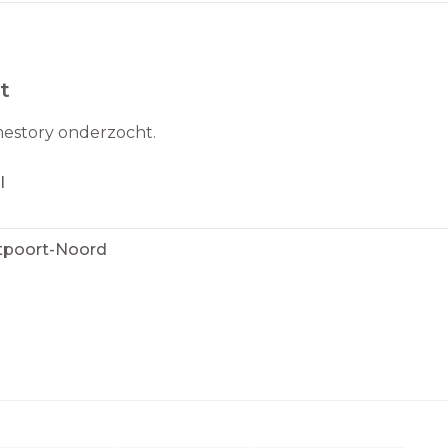
t
mestory onderzocht.
l
ntpoort-Noord