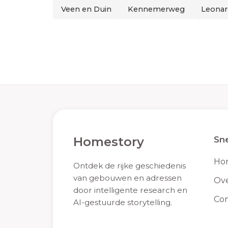
Veen en Duin
Kennemerweg
Leonar
Homestory
Sne
Ho
Ontdek de rijke geschiedenis
van gebouwen en adressen
Ove
door intelligente research en
Con
AI-gestuurde storytelling.